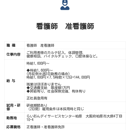
看護師 准看護師
職 種
看護師 准看護師
ご利用者様のカルテ記入、体調管理、
仕事内容
健康相談、バイタルチェック、口腔体操など。
時給1,600円〜
◆時給1,600円～
(月収例※週3日勤務の場合)
時給1,600円×7.5時間×12日=144,000円
給 与
残業はほぼありません
◆交通費支給 限度額1万円
◆昇給有り、社会保険完備、有休有り
正社員登用有
試用・研
研修期間あり
修
（2日間）雇用条件は本採用時と同じ
らいおんデイサービスセンター柏原 大阪府柏原市大県4丁目
勤務地
10-4
応募資格
正看護師・准看護師免許