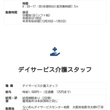
時間
8：30～17：00(休憩60分)実労働時間7.5ｈ
勤務時間
休日
日曜他1日(シフト制)
年間休日108日
年末年始休暇(12月30日～1月3日)
デイサービス介護スタッフ
職 種
デイサービス介護スタッフ
給与
時給1,000円〜（交通費 1万円まで）
試用・研
試用期間あり（2日間）
修
雇用条件は本採用時と同じ
らいおんデイサービスセンター柏原 大阪府柏原市大県4丁目
勤務地
10-4