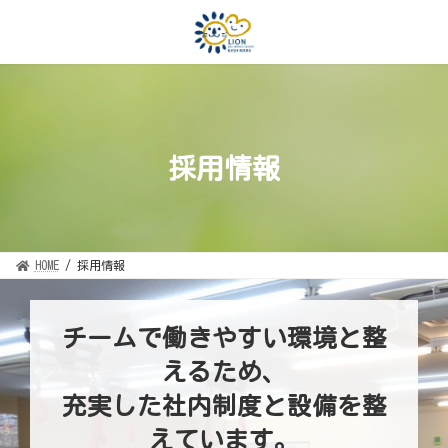
コ
ナ
ン
ビ
テ
ゲ
ン
ー
ツ
シ
へ
ョ
ス
ン
キ
に
ッ
移
プ
動
採用情報
HOME
採用情報
チームで働きやすい環境と整
えるため、
充実した社内制度と設備を整
えています。