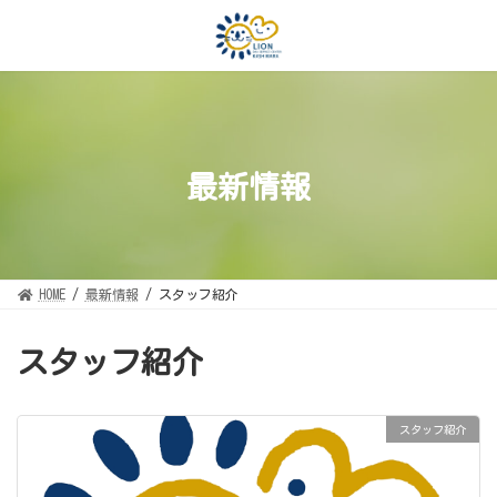
コ
ナ
ン
ビ
テ
ゲ
ン
ー
ツ
シ
へ
ョ
ス
ン
キ
に
ッ
移
プ
動
最新情報
HOME
最新情報
スタッフ紹介
スタッフ紹介
スタッフ紹介